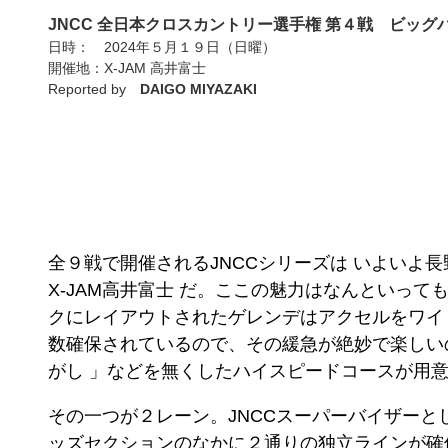
JNCC 全日本クロスカントリー選手権 第４戦 ビッグ
日時： 2024年５月１９日（日曜）
開催地：X-JAM 高井富士
Reported by
DAIGO MIYAZAKI
・
・
・
・
全９戦で開催されるJNCCシリーズは いよいよ
X-JAM高井富士 だ。ここの魅力はなんといっ
クにレイアウトされたゲレンデはアクセルをワイ
数確保されているので、その緩急が絶妙で楽しいのだ
がし 」などを無くしたハイスピードコースが用
その一つが２レーン。JNCCスーパーバイザーと
ッズセクションのなかに２通りの独立ラインが確