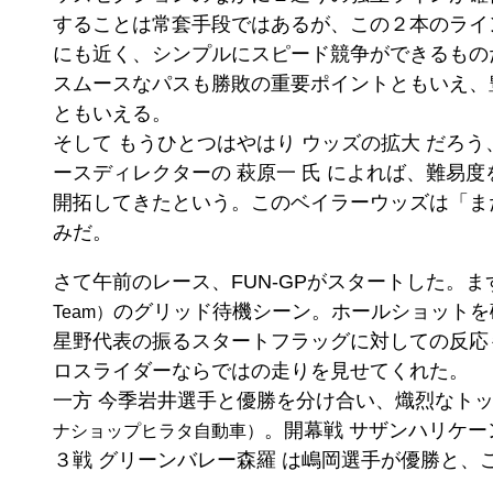
することは常套手段ではあるが、この２本のライン
にも近く、シンプルにスピード競争ができるもの
スムースなパスも勝敗の重要ポイントともいえ、
ともいえる。
そして もうひとつはやはり ウッズの拡大 だろう
ースディレクターの 萩原一 氏 によれば、難易
開拓してきたという。このベイラーウッズは「ま
みだ。
さて午前のレース、FUN-GPがスタートした。まず
のグリッド待機シーン。ホールショットを
Team）
星野代表の振るスタートフラッグに対しての反応
ロスライダーならではの走りを見せてくれた。
一方 今季岩井選手と優勝を分け合い、熾烈なトップ
。開幕戦 サザンハリケー
ナショップヒラタ自動車）
３戦 グリーンバレー森羅 は嶋岡選手が優勝と