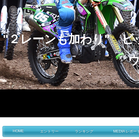
"２レーンも加わり" 
ウ
・
HOME
エントリー
ランキング
MEDIA レポー