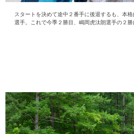
スタートを決めて途中２番手に後退するも、本格的
選手。これで今季２勝目、嶋岡虎汰朗選手の２勝