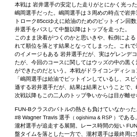
本戦は 岩井選手の安定した走りがとにかく光っ
嶋岡選手だった。嶋岡選手は３周めの時点で岩井
トローク85ccゆえに給油のためのピットイン回
井選手をパスして中盤以降はトップを走った。
このまま決着がつくのかと思いきや、転倒による
れて順位を落とす結果となってしまった。これで
のイメージもある 岩井選手だが、実はゲレンデ
たが、今回のコースに関してはウッズの中の黒く
ができたのだという。本戦がドライコンディショ
「嶋岡選手は給油でピットインしているし、スピ
遜する岩井選手だが、結果は結果ということで、
次戦以降もこの二人のトップ争いからは目が離せ
FUN-Bクラスのバトルの熱さも負けていなかった。
#8 Wagner Travis 選手
である
（ ogishima & RSP ）
瀧村選手が追走する展開。レース時間の短い FUN-
盤タイムを落とした一方で、瀧村選手は最終周に