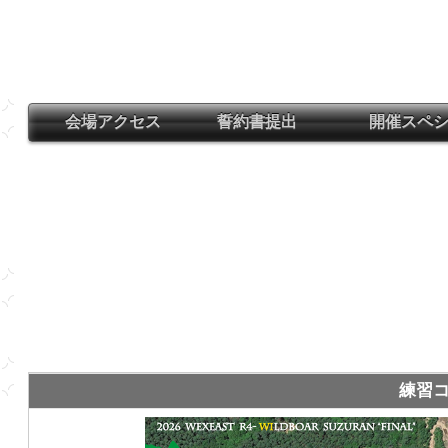
っ
て
く
だ
さ
い！
会場アクセス
誓約書提出
開催スペシ
JNCC
イ
ン
ス
タ
@@jncc_XC
練習コ