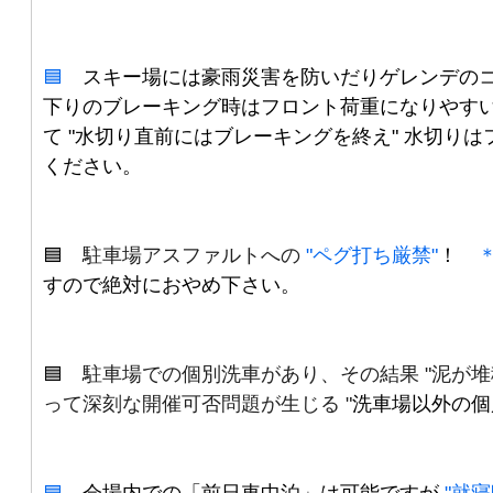
🟦
スキー場には
豪雨災害を防いだりゲレンデの
下りのブレーキング時はフロント荷重になりやすい
て "水切り直前にはブレーキングを終え" 水切
ください。
🟦
駐車場アスファルトへの
"ペグ打ち厳禁"
！
すので絶対におやめ下さい。
🟦
駐車場での個別洗車があり、その結果 "泥が堆
って深刻な開催可否問題が生じる "
洗車場以外の