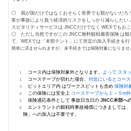
⚪️ 我が国だけではなくおそらく世界でも類がないだろう
客が事故により負う経済的リスクをしっかり減らしたい 
スピタリティサービスは JNCCだけでなく WEXでもお
⚪️ ただし当然ですがこの JNCC無料観戦傷害保険 は
て、WEXでは「本部テント」にて所定の加入手続きを
簡単に済ませられますが、未手続きでは保険対象になりませ
コース内は保険対象外となります。
よって スタ
コーステープが切れた場合、
付近にいるとコース
ピットエリア内 はワークスピットも含め
保険対
この保険には安全上
コーステープから
１～５m
保険適応条件として 事故日当日の
JNCC本部へ
エントラントの観戦時事故補償につきましては、ス
険」への加入は不要です
。