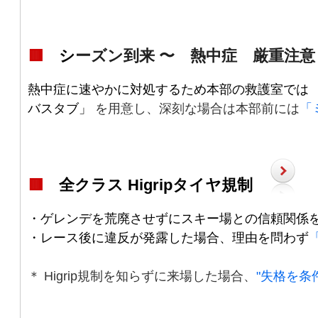
🟥
シ
ーズン到来 〜 熱中症 厳重注意
熱中症に速やかに対処するため本部の救護室では
バスタブ」
を用意し、深刻な場合は本部前には
「
🟥
全クラス
/
Higripタイヤ規制
/
・ゲレンデを荒廃させずにスキー場との信頼関係
・レース後に違反が発露した場合、理由を問わず
＊ Higrip規制を知らずに来場した場合、
"失格を条