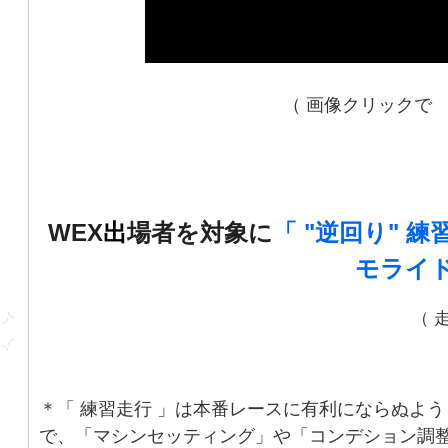
9572-
0088
＊
.
Goggle
Map
（ 画像クリックで 
bLU
cRU
/
WEX
出
場者を対象に
「 "逆回り" 練
モライド
/
GNCC
（ 
JNCC
/
&
/
WEX
〒
380-
＊「 練習走行 」は本番レースに有利にならぬよう
0961
で、「マシンセッティング」や「コンデション調
長