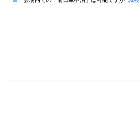
🟦
会場内での「前日車中泊」は可能ですが
"就寝