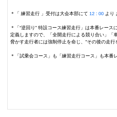
野
市
安
＊
「 練習走行 」受付は大会本部にて
12 : 00
より
茂
里
小
市
＊
「“逆回り” 特設コース練習走行」は本番レー
1-
定義しますので、「全開走行による競り合い」「車
13-
58
脅かす走行者には強制停止を命じ、"その後の走行を
お
問
合
＊
「試乗会コース」も「練習走行コース」も本番
せ
メ
ー
ル
/
TEL：
/
026-
228-
8844
FAX：
026-
228-
8846
土
日