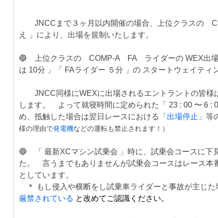
🔵
JNCCまで３ヶ月以内開催の場合、上位クラスの CO
え 」により、出場を規制いたします。
🔵 上位クラスの COMP-A FA ライダーの WEX出
は 10分 」「 FAライダー ５分 」の スタートウェイテ
🔵
JNCC同様にWEXに出場されるエントラントの皆
します。 よって就寝時間に定められた「 23 : 00 〜 
め、抵触した場合は翌日レースにおける
「出場停止」
等
様の理由で
発電機
などの運転も禁止されます！）
🔵 「 最新XCマシン試乗会 」時に、試乗会コースに
た。 言うまでもありませんが試乗会コースはレース本
としています。
＊ もし侵入や横断をし試乗車ライダーと事故が主じた
厳禁されている
と改めてご認識ください。