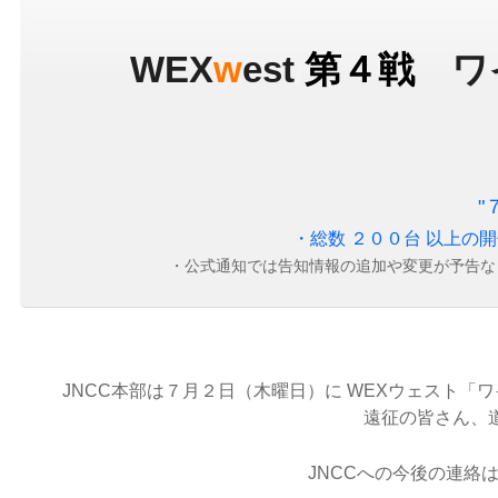
救
急
病
WEX
w
e
st
/
第４戦
ワ
院
に
行
く
前
に！
"
必
ず
・総数 ２００台 以上の
事
・公式通知では告知情報の追加や変更が予告な
前
に
電
話
連
・
絡
を
JNCC本部は７月２日（木曜日）に WEXウェスト「
し
て
遠征の皆さん、
了
解
を
JNCCへの今後の連
取