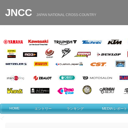
JNCC
JAPAN
/
NATIONAL
/
CROSS
-
COUNTRY
・
・
HOME
エントリー
ランキング
MEDIA レポート
・