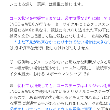
シによる煽り、罵声、は厳重に禁じ ます。
コース状況を把握するまでは、必ず慎重な走行に徹して
JNCC & WEX が行うモーターサイクルによるクロ
見通せるMXと異なり、競技に向け刈り込まれた草の下に
状況を充分に把握して臨む競技となります。 出場の際
＊また下見が出来なかったり十分でない場合は大きな
は 必ず慎重な走行に徹しなければなりません。
🔵 転倒時にダメージが少ないと明らかな判断ができる
ース幅が狭い場合は速やかにコース外に移動し、後続車
イクル競技における スポーツマンシップ です！
🔵
切れても消失しても、コーステープはオリジナルを
JNCC & WEX で使用されているオリジナルコース
たもので、ある程度の力が加わるとあえて切れるように
る場面に遭遇する事があるかもしれませんが、その際は
必ずオリジナルコースレイアウトを厳格に遵守
して下