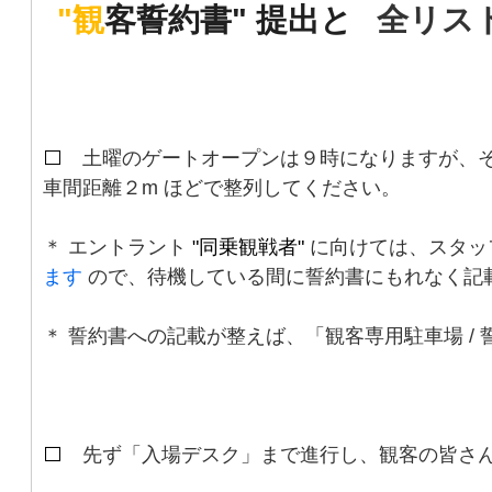
"観
客誓約書"
.
提出と
/"
全リス
⬜️
土曜のゲートオープンは９時になりますが、
車間距離２m ほどで整列してください。
＊ エントラント
"同乗観戦者"
に向けては、スタッ
ます
ので、待機している間に誓約書にもれなく記
＊ 誓約書への記載が整えば、「観客専用駐車場 /
⬜️
先ず「入場デスク」まで進行し、観客の皆さ