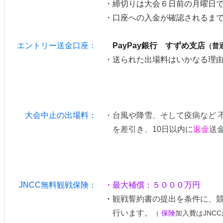
・・・・・・・・・・・・
・締切りは大会６日前の月曜日
・・・・・・・・・・・・
・口座への入金が確認されるま
・
・
エントリー送金口座：
PayPay銀行
・
すずめ支店
（普
・・・・・・・・・・・・
・送られた出場料はいかなる理
・
・
・
・・
大会中止の出場料：
・台風や降雪、そして疫病など 
・・
大会中止の出場料：
・
を差引き、10日以内に
返金
送
・
・.
JNCC無料観戦保険：
・最大補償：５０００万円
・.JNCC無料観戦保険：
・
観戦誓約書の提出を条件に、
・.JNCC無料観戦保険： ・
行います。
（
保険
加入費はJNCC