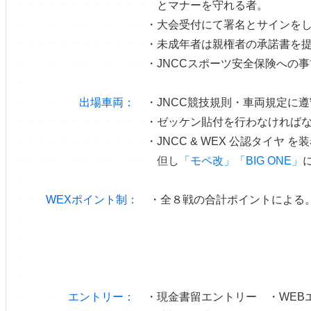
・・・・・・・・・・・・・
とマナーを守れる者。
・・・・・・・・・・・・
・大会受付にて署名とサインを
・・・・・・・・・・・・
・未成年者は親権者の承諾書を
・・・・・・・・・・・・
・JNCCスポーツ安全保険への
・
・・・・・・
出場車両：
・JNCC競技規則・車両規定に遵
・・・・・・・・・・・・
・ゼッケン貼付を行わなければ
・・・・・・・・・・・・
・JNCC & WEX 公認タイヤ 
・・・・・・
・・・・・・・
但
し
「モペ改」「BIG ONE」
・
・・・
WEXポイント制：
・全８戦の合計ポイントによる
・
・
・
・
・・・・・
エントリー：
・現金書留エントリー ・WEBエ