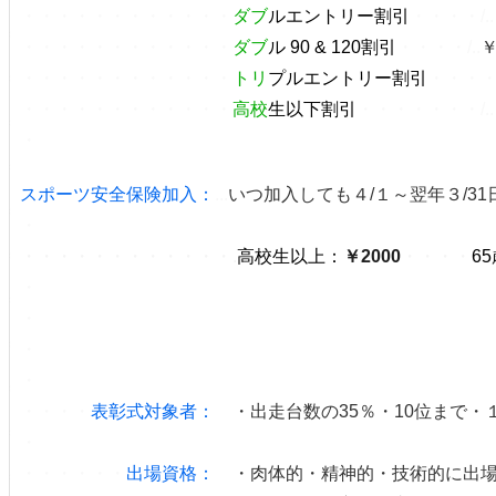
・・・・・・・・・・・・
ダブ
ルエントリー割引
・・・・/..
・・・・・・・・・・・・
ダブ
ル 90 & 120割引
・・・・/..
￥
・・・・・・・・・・・・
トリ
プルエントリー割引
・・・
・・・・・・・・・・・・
高校
生以下割引
・・・・・・・/..
・
スポーツ安全保険加入：
...
いつ加入しても４/１～翌年３/3
・
・・・・・・・・・・・・.
高校生以上：
￥2000
・・・・
6
・
・
・
・
・・・・
表彰式対象者：
・出走台数の35％・10位まで・
・
・・・・・・
出場資格：
・肉体的・精神的・技術的に出場