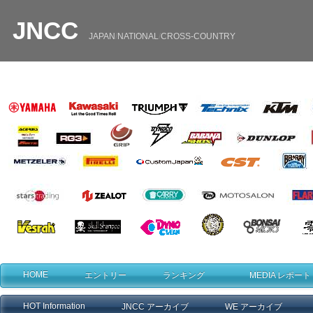
JNCC
JAPAN
/
NATIONAL
/
CROSS
-
COUNTRY
・
・
HOME
エントリー
ランキング
MEDIA レポート
HOT Information
JNCC アーカイブ
WE アーカイブ