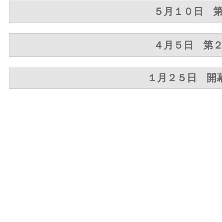
５月１０日 
４月５日 第
１月２５日 開
・
・
・