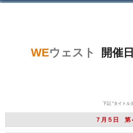
・
・
・
・
WE
ウェスト
/.
開催
・
・
・
・
下記 "タイトル
７月５日 第