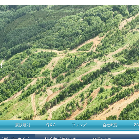
！
Q & A
GA
競技規則
フレンズ
会社概要