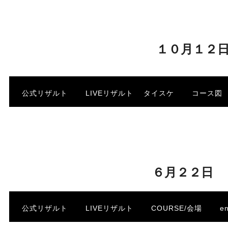
・
１０月１２
公式リザルト
LIVEリザルト
タイスケ
コース
・
・
６月２２日
公式リザルト
LIVEリザルト
COURSE/会場
e