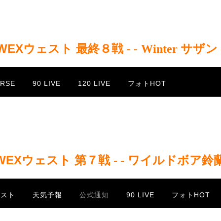
WEXウェスト 最終８戦
/
- -
/
Winter サザン
URSE
90 LIVE
120 LIVE
フォトHOT
WEXウェスト 第７戦
/
- -
/
ワイルドボア鈴
yリスト
天気予報
公式通知
90 LIVE
フォトHOT