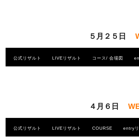
・
・
５月２５日
.
公式リザルト
LIVEリザルト
コース/ 会場図
e
・
・
W
４月６日
.
公式リザルト
LIVEリザルト
COURSE
entr