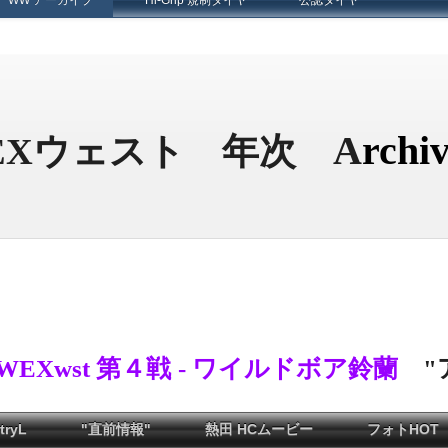
WW アーカイブ
Hi-Grip 規制タイヤ
公認タイヤ
A
rchiv
EXウェスト 年次
WEXwst 第４戦
/
-
ワイルドボア鈴蘭
"
ryL
"直前情報"
熱田 HCムービー
フォトHOT