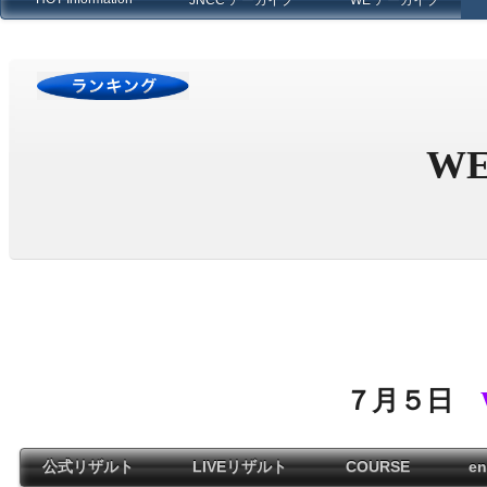
JNCC アーカイブ
WE アーカイブ
・
W
・
・
７月５日
公式リザルト
LIVEリザルト
COURSE
ent