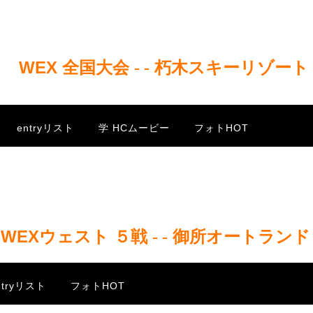
WEX 全国大会
日
/
- -
/
朽木スキーリゾート
図
entryリスト
学 HCムービー
フォトHOT
WEXウェスト ５戦
.
/
- -
/
御所オートランド
ntryリスト
フォトHOT