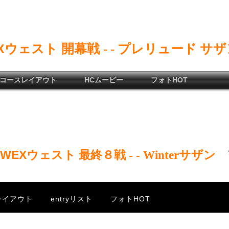
Xウェスト 開幕戦
.
- -
プレリュード サザ
コースレイアウト
HCムービー
フォトHOT
WEXウェスト 最終８戦
/
- -
/
Winterサザン
レイアウト
entryリスト
フォトHOT