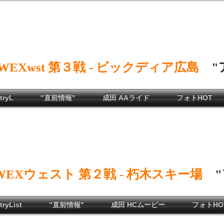
WEXwst 第３戦
/
- ビックディア広島
"
ryL
"直前情報"
成田 AAライド
フォトHOT
WEXウェスト 第２戦
/
- 朽木スキー場
ryList
"直前情報"
成田 HCムービー
フォトHO