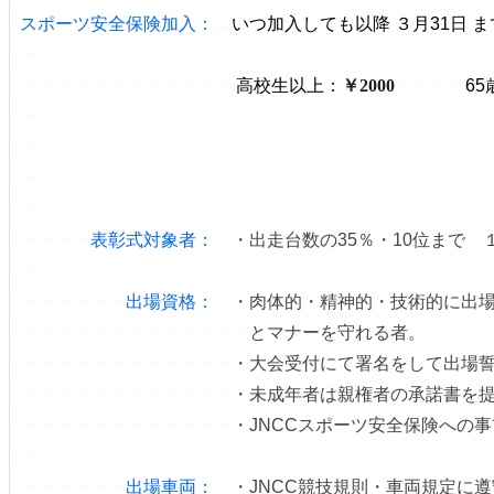
スポーツ安全保険加入：
.../
いつ加入しても以降 ３月31日 
・
・・・・・・・・・・・・.
高校生以上：
￥2000
・・・・
6
・
・
・
・
・・・・
表彰式対象者：
・出走台数の35％・10位まで
・
・・・・・・
出場資格：
・肉体的・精神的・技術的に出
・・・・・・・・・・・・・
とマナーを守れる者。
・・・・・・・・・・・・
・大会受付にて署名をして出場
・・・・・・・・・・・・
・未成年者は親権者の承諾書を
・・・・・・・・・・・・
・JNCCスポーツ安全保険への
・
・・・・・・
出場車両：
・JNCC競技規則・車両規定に