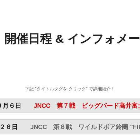
/.
開催日程
/
&
/
インフォメ
下記 "タイトルタグを クリック" で詳細紹介！
９月６日
JNCC 第７戦 ビッグバード高井富
２６日
JNCC 第６戦 ワイルドボア鈴蘭 "FIN