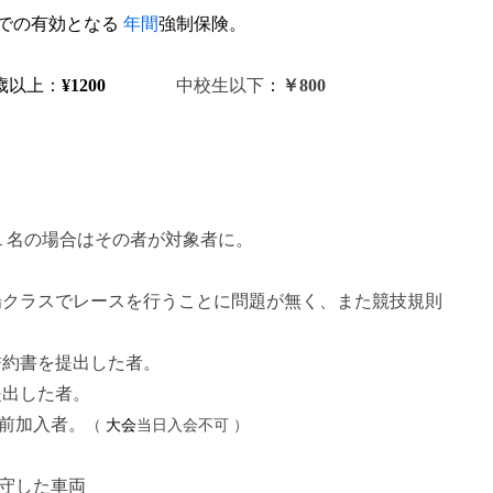
までの有効となる
/
年間
強制保険。
5歳以上：
¥1200
・・・・
中校生以下
：
￥800
 １名の場合はその者が対象者に。
場クラスでレースを行うことに問題が無く、また競技規則
誓約書を提出した者。
提出した者。
事前加入者。
（
大会
当日入会不可 ）
遵守した車両