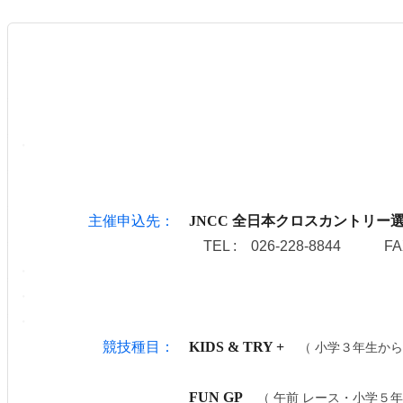
・
主催申込先：
JNCC 全日本クロスカントリー選
TEL : 026-228-8844 FAX
・
・
・
競技種目：
KIDS & TRY +
（ 小学３年生からと
FUN GP
（ 午前 レース・小学５年