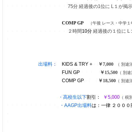
・・・・・・・・・・・・・/
75分 経過後の1位に L１が掲
COMP GP
（午後 レース
・中学１
・・・・・・・・・・・・・/
２時間
10分
経過後の１位に 
・
出場料：
KIDS & TRY +
・/
￥7,000
/.
（ 別途消
FUN GP
・・・ /
￥15,500
（ 別途
COMP GP
・/. /.
￥18,500
（ 別途消
/
・
高校生以下
割引：
/.
￥5,000
（ 税
・・・・・・・・・・・..
・
AAGP出場料
は：一律 ２０００
・
・