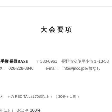
大 会 要 項
手権 長野BASE
〒380-0961 長野市安茂里小市１-13-58
 : 026-228-8846 e-mail : info@jncc.jp装飾なし
 ＋の RED TAIL は70歳以上 ）
（ 30分＋１周 ）
/.
およそ
100分
生以上 ）