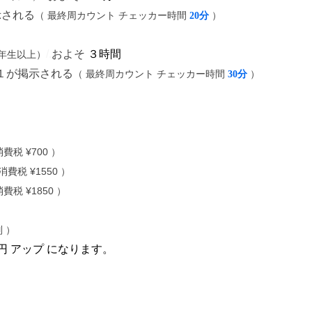
示される
（ 最終周カウント チェッカー時間
）
20分
/.
およそ
３時間
年生以上
）
L１が掲示される
（ 最終周カウント チェッカー時間
）
30分
費税 ¥700 ）
消費税 ¥1550 ）
費税 ¥1850 ）
別 ）
円 アップ になります。