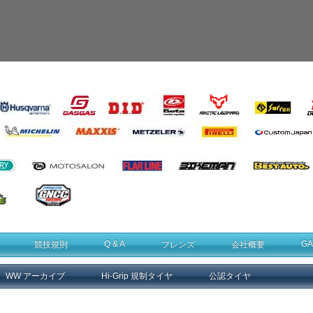
Q & A
GA
競技規則
フレンズ
会社概要
WW アーカイブ
Hi-Grip 規制タイヤ
公認タイヤ