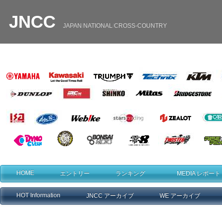
JNCC
JAPAN
/
NATIONAL
/
CROSS
-
COUNTRY
・
・
HOME
エントリー
ランキング
MEDIA レポート
HOT Information
JNCC アーカイブ
WE アーカイブ
・